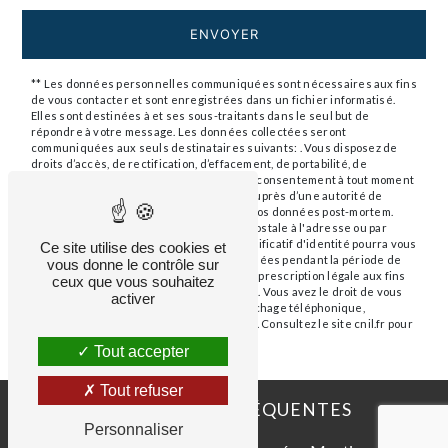
ENVOYER
** Les données personnelles communiquées sont nécessaires aux fins
de vous contacter et sont enregistrées dans un fichier informatisé.
Elles sont destinées à et ses sous-traitants dans le seul but de
répondre à votre message. Les données collectées seront
communiquées aux seuls destinataires suivants: . Vous disposez de
droits d’accès, de rectification, d’effacement, de portabilité, de
limitation, d’opposition, de retrait de votre consentement à tout moment
et du droit d’introduire une réclamation auprès d’une autorité de
contrôle, ainsi que d’organiser le sort de vos données post-mortem.
Vous pouvez exercer ces droits par voie postale à l'adresse ou par
courrier électronique à l'adresse . Un justificatif d'identité pourra vous
Ce site utilise des cookies et
être demandé. Nous conservons vos données pendant la période de
vous donne le contrôle sur
prise de contact puis pendant la durée de prescription légale aux fins
ceux que vous souhaitez
probatoires et de gestion des contentieux. Vous avez le droit de vous
activer
inscrire sur la liste d'opposition au démarchage téléphonique,
disponible à cette adresse:
Bloctel.gouv.fr
. Consultez le site cnil.fr pour
plus d’informations sur vos droits.
Tout accepter
Tout refuser
RECHERCHES FRÉQUENTES
Personnaliser