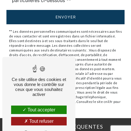
particulières ci-dessous **
ENVOYER
** Les données personnelles communiquées sont nécessaires aux fins
de vous contacter et sont enregistrées dans un fichier informatisé.
Elles sont destinées à et ses sous-traitants dans le seul but de
répondre à votre message. Les données collectées seront
communiquées aux seuls destinataires suivants: . Vous disposez de
droits d’accès, de rectification, d’effacement, de portabilité, de
limitation, d’opposition, de retrait de votre consentement à tout moment
et du droit d’introduire une réclamation auprès d’une autorité de
contrôle, ainsi que d’organiser le sort de vos données post-mortem.
Vous pouvez exercer ces droits par voie postale à l'adresse ou par
courrier électronique à l'adresse . Un justificatif d'identité pourra vous
Ce site utilise des cookies et
être demandé. Nous conservons vos données pendant la période de
vous donne le contrôle sur
prise de contact puis pendant la durée de prescription légale aux fins
ceux que vous souhaitez
probatoires et de gestion des contentieux. Vous avez le droit de vous
activer
inscrire sur la liste d'opposition au démarchage téléphonique,
disponible à cette adresse:
Bloctel.gouv.fr
. Consultez le site cnil.fr pour
plus d’informations sur vos droits.
Tout accepter
Tout refuser
RECHERCHES FRÉQUENTES