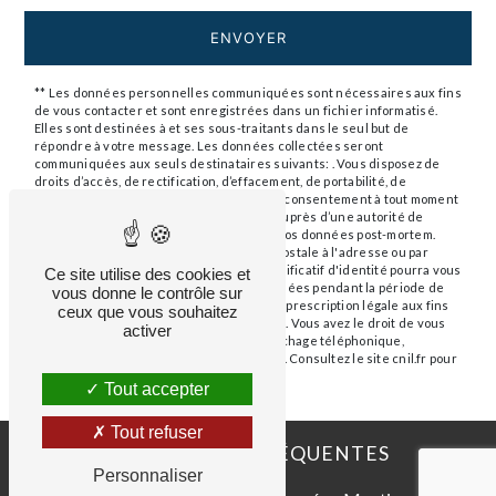
ENVOYER
** Les données personnelles communiquées sont nécessaires aux fins
de vous contacter et sont enregistrées dans un fichier informatisé.
Elles sont destinées à et ses sous-traitants dans le seul but de
répondre à votre message. Les données collectées seront
communiquées aux seuls destinataires suivants: . Vous disposez de
droits d’accès, de rectification, d’effacement, de portabilité, de
limitation, d’opposition, de retrait de votre consentement à tout moment
et du droit d’introduire une réclamation auprès d’une autorité de
contrôle, ainsi que d’organiser le sort de vos données post-mortem.
Vous pouvez exercer ces droits par voie postale à l'adresse ou par
courrier électronique à l'adresse . Un justificatif d'identité pourra vous
Ce site utilise des cookies et
être demandé. Nous conservons vos données pendant la période de
vous donne le contrôle sur
prise de contact puis pendant la durée de prescription légale aux fins
ceux que vous souhaitez
probatoires et de gestion des contentieux. Vous avez le droit de vous
activer
inscrire sur la liste d'opposition au démarchage téléphonique,
disponible à cette adresse:
Bloctel.gouv.fr
. Consultez le site cnil.fr pour
plus d’informations sur vos droits.
Tout accepter
Tout refuser
RECHERCHES FRÉQUENTES
Personnaliser