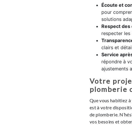
Écoute et con
pour compren
solutions ada
Respect des 
respecter les
Transparenc
clairs et détai
Service aprè
répondre à vo
ajustements ap
Votre proje
plomberie 
Que vous habitiez à
est à votre disposit
de plomberie. N’hési
vos besoins et obten