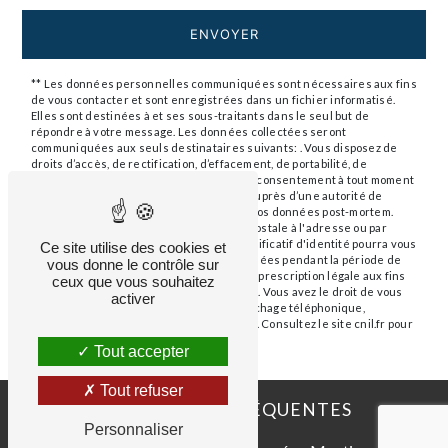
ENVOYER
** Les données personnelles communiquées sont nécessaires aux fins
de vous contacter et sont enregistrées dans un fichier informatisé.
Elles sont destinées à et ses sous-traitants dans le seul but de
répondre à votre message. Les données collectées seront
communiquées aux seuls destinataires suivants: . Vous disposez de
droits d’accès, de rectification, d’effacement, de portabilité, de
limitation, d’opposition, de retrait de votre consentement à tout moment
et du droit d’introduire une réclamation auprès d’une autorité de
contrôle, ainsi que d’organiser le sort de vos données post-mortem.
Vous pouvez exercer ces droits par voie postale à l'adresse ou par
courrier électronique à l'adresse . Un justificatif d'identité pourra vous
Ce site utilise des cookies et
être demandé. Nous conservons vos données pendant la période de
vous donne le contrôle sur
prise de contact puis pendant la durée de prescription légale aux fins
ceux que vous souhaitez
probatoires et de gestion des contentieux. Vous avez le droit de vous
activer
inscrire sur la liste d'opposition au démarchage téléphonique,
disponible à cette adresse:
Bloctel.gouv.fr
. Consultez le site cnil.fr pour
plus d’informations sur vos droits.
Tout accepter
Tout refuser
RECHERCHES FRÉQUENTES
Personnaliser