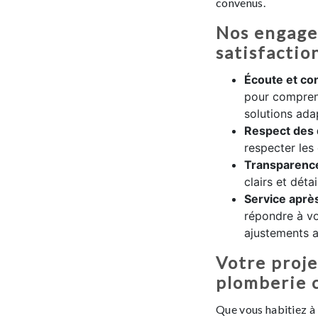
convenus.
Nos engage
satisfactio
Écoute et con
pour compren
solutions ada
Respect des 
respecter les
Transparenc
clairs et détai
Service aprè
répondre à vo
ajustements ap
Votre proj
plomberie 
Que vous habitiez à